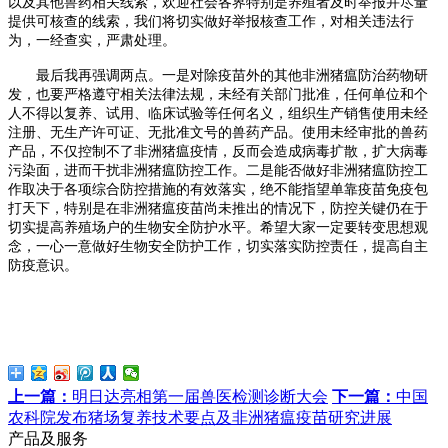
以及其他兽药相关线索，欢迎社会各界特别是养殖者及时举报并尽量
提供可核查的线索，我们将切实做好举报核查工作，对相关违法行
为，一经查实，严肃处理。
最后我再强调两点。一是对除疫苗外的其他非洲猪瘟防治药物研
发，也要严格遵守相关法律法规，未经有关部门批准，任何单位和个
人不得以复养、试用、临床试验等任何名义，组织生产销售使用未经
注册、无生产许可证、无批准文号的兽药产品。使用未经审批的兽药
产品，不仅控制不了非洲猪瘟疫情，反而会造成病毒扩散，扩大病毒
污染面，进而干扰非洲猪瘟防控工作。二是能否做好非洲猪瘟防控工
作取决于各项综合防控措施的有效落实，绝不能指望单靠疫苗免疫包
打天下，特别是在非洲猪瘟疫苗尚未推出的情况下，防控关键仍在于
切实提高养殖场户的生物安全防护水平。希望大家一定要转变思想观
念，一心一意做好生物安全防护工作，切实落实防控责任，提高自主
防疫意识。
上一篇：
明日达亮相第一届兽医检测诊断大会
下一篇：
中国
农科院发布猪场复养技术要点及非洲猪瘟疫苗研究进展
产品及服务