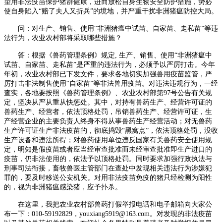
望用非法疫苗保护猪群健康，进而放松自身生物安全防护措施，势必
使自身陷入“赔了夫人又折兵”的境地，并严重干扰非洲猪瘟防控大局。
问：对生产、销售、使用“非洲猪瘟中试苗、自家苗、走私苗”等违
法行为，农业农村部将采取哪些措施？
答：根据《兽药管理条例》规定, 生产、销售、使用“非洲猪瘟中
试苗、自家苗、走私苗”是严重的违法行为，必须予以严厉打击。今年
年初，农业农村部已下发文件，要求各地切实加强兽用疫苗监管，严
厉打击非法制售使用“自家苗”等非法兽用疫苗。对违法违规行为，一经
查实，各地要按照《兽药管理条例》、农业农村部第97号公告有关规
定，坚决从严从重从快惩处。其中，对持有兽药生产、经营许可证的
兽药生产、经营者，依法顶格处罚，吊销兽药生产、经营许可证，生
产经营企业的主要负责人终身不得从事兽药生产经营活动；对无兽药
生产许可证生产非法疫苗的，彻底捣毁“黑窝点”，依法顶格处罚，没收
生产设备和违法所得；对兽药使用单位违反国家有关兽药安全使用规
定，明知是假疫苗或者应当经审查批准而未经审查批准即生产进口的
疫苗，仍非法使用的，依法予以顶格处罚。同时要求加强行政执法与
刑事司法衔接，畜牧兽医主管部门在查处中发现相关违法行为涉嫌犯
罪的，要及时移送公安机关。对用非法疫苗免疫的猪只经检测为阳性
的，视为非洲猪瘟感染猪，应予扑杀。
在这里，我把农业农村部兽药打假举报电话和电子邮箱向大家公
布一下：010-59192829，youxiang5919@163.com。对发现的非法疫苗