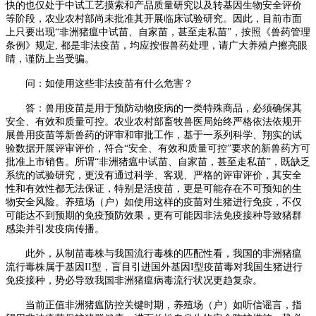
快的也仅处于中试工艺摸索和产品质量研究以及转基因生物安全评价
等阶段，农业农村部尚未批准其开展临床试验研究。因此，目前市面
上只要出现“非洲猪瘟中试苗、自家苗，甚至走私苗”，按照《兽药管理
条例》规定, 都是非法疫苗，均应按假兽药处理，请广大养殖户擦亮眼
睛，谨防上当受骗。
问：如使用这些非法疫苗有什么危害？
答：兽用疫苗是用于预防动物疫病的一类特殊商品，必须确保其
安全、有效和质量可控。农业农村部畜牧兽医局始终严格依法依规开
展兽用疫苗等新兽药的评审和审批工作，基于一系列科学、翔实的试
验数据开展评审评价，符合“安全、有效和质量可控”要求的新兽药方可
批准上市销售。所谓“非洲猪瘟中试苗、自家苗，甚至走私苗”，既缺乏
系统的试验研究，更没有通过科学、客观、严格的评审评价，其安全
性和有效性都无法保证，特别是活疫苗，更是可能存在不可预知的生
物安全风险。养殖场（户）如使用这样的疫苗对生猪进行免疫，不仅
可能达不到预期的免疫预防效果，更有可能因非法免疫接种导致猪群
感染并引发疫病传播。
此外，从制苗毒株与我国流行毒株的匹配性看，我国的非洲猪瘟
流行毒株属于基因II型，盲目引进国外基因I型疫苗毒对我国生猪进行
免疫接种，势必导致我国非洲猪瘟病毒流行状况更趋复杂。
当前正值非洲猪瘟防控关键时期，养殖场（户）如听信谣言，指